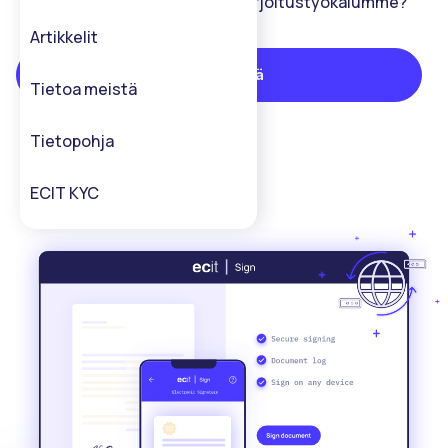
Kiinnostaako
tehokas allekirjoitustyökalumme?
Artikkelit
Ota yhteyttä
Tietoa meistä
Tietopohja
ECIT KYC