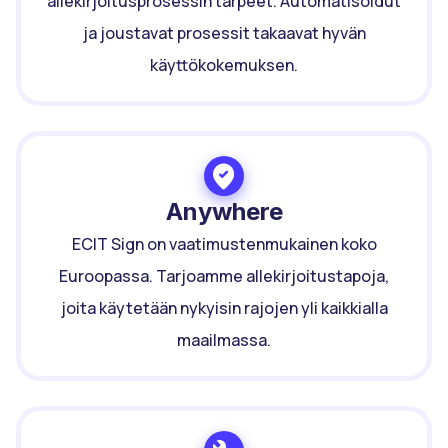
allekirjoitusprosessin tarpeet. Automatisoidut
ja joustavat prosessit takaavat hyvän
käyttökokemuksen.
Anywhere
ECIT Sign on vaatimustenmukainen koko
Euroopassa. Tarjoamme allekirjoitustapoja,
joita käytetään nykyisin rajojen yli kaikkialla
maailmassa.