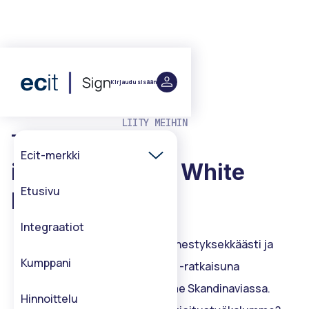
Kirjaudu sisään
LIITY MEIHIN
Tee siitä omasi
Ecit-merkki
integraation
tai
White
Etusivu
Labelin
avulla
Integraatiot
ECIT Sign on integroitu menestyksekkäästi ja
Kumppani
tarjotaan white label -ratkaisuna
yhteistyökumppaneillemme Skandinaviassa.
Hinnoittelu