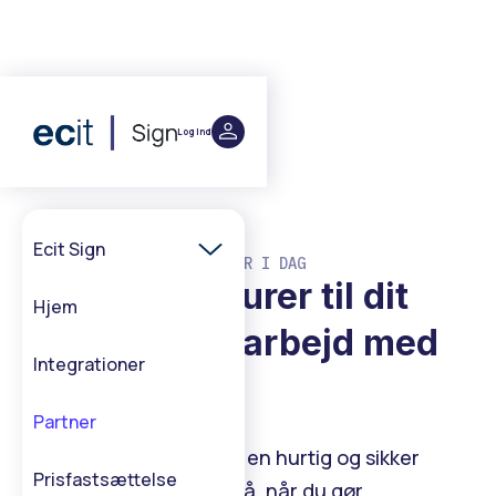
Log ind
Ecit Sign
PARTNER I DAG
Tilføj signaturer til dit
Hjem
tilbud - samarbejd med
Integrationer
os
Partner
Dine kunder forventer en hurtig og sikker
Prisfastsættelse
måde at underskrive på, når du gør