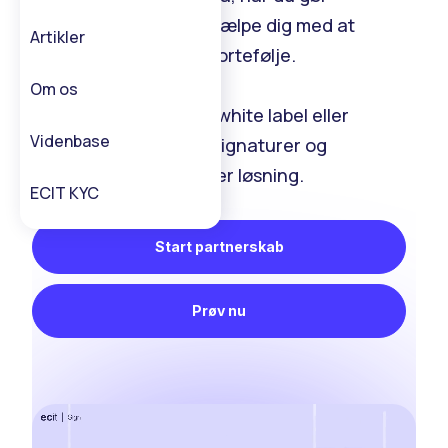
forretninger. Lad os hjælpe dig med at
Artikler
forbedre din produktportefølje.
Om os
Med ECIT Sign kan du white label eller
Videnbase
integrere kompatible signaturer og
automatisering i enhver løsning.
ECIT KYC
Start partnerskab
Prøv nu