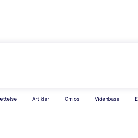
ættelse
Artikler
Om os
Videnbase
E