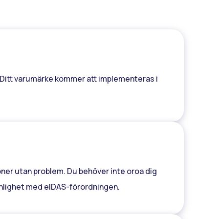
t. Ditt varumärke kommer att implementeras i
ioner utan problem. Du behöver inte oroa dig
 enlighet med eIDAS-förordningen.
 hand i vår integration. Dina användare kommer