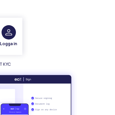
Logga in
T KYC