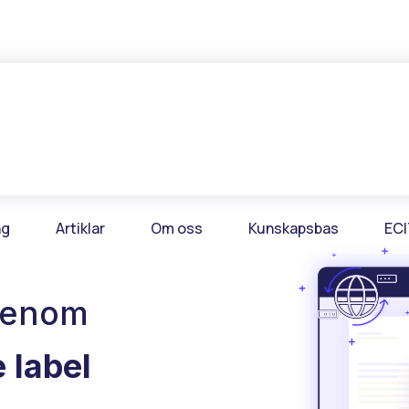
ng
Artiklar
Om oss
Kunskapsbas
ECI
 genom
 label