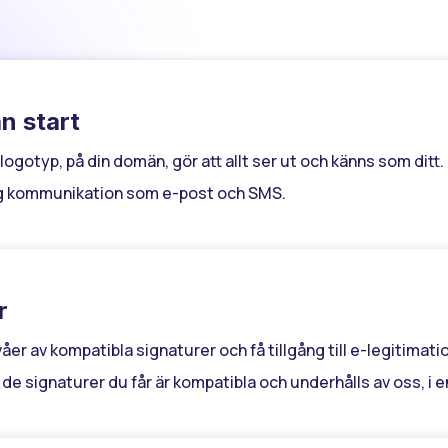
ån start
logotyp, på din domän, gör att allt ser ut och känns som dit
lig kommunikation som e-post och SMS.
r
e-legitimationer
er av kompatibla signaturer och få tillgång till e-legitimat
de signaturer du får är kompatibla och underhålls av oss, i
a eID-tjänster och förstå deras API: er, det är allt som tas om
ll.