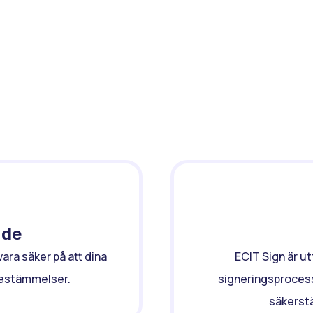
Oss
?
nde
ara säker på att dina
ECIT Sign är ut
bestämmelser.
signeringsprocess
säkerstä