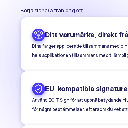
Börja signera från dag ett!
Ditt varumärke, direkt fr
Dina färger applicerade tillsammans med din 
hela applikationen tillsammans med tillämp
EU-kompatibla signature
En integration, flera 
Använd ECIT Sign för att uppnå betydande nivå
för några bestämmelser, eftersom du vet att 
Oroa dig inte för att integrera till fler
att kunna signera med vilken tjänst de vi