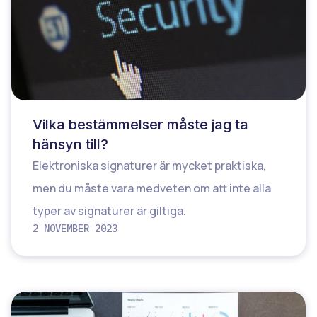
Vilka bestämmelser måste jag ta
hänsyn till?
Elektroniska signaturer är mycket praktiska,
men du måste vara medveten om att inte alla
typer av signaturer är giltiga.
2 NOVEMBER 2023